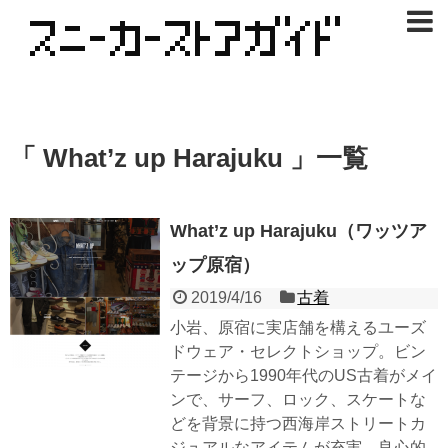
「 What’z up Harajuku 」一覧
What’z up Harajuku（ワッツア
ップ原宿）
2019/4/16
古着
小岩、原宿に実店舗を構えるユーズ
ドウェア・セレクトショップ。ビン
テージから1990年代のUS古着がメイ
ンで、サーフ、ロック、スケートな
どを背景に持つ西海岸ストリートカ
ジュアルなアイテムが充実。良心的