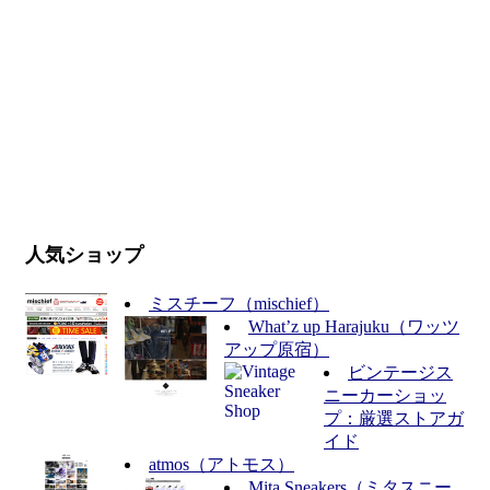
人気ショップ
ミスチーフ（mischief）
What’z up Harajuku（ワッツ
アップ原宿）
ビンテージス
ニーカーショッ
プ：厳選ストアガ
イド
atmos（アトモス）
Mita Sneakers（ミタスニー