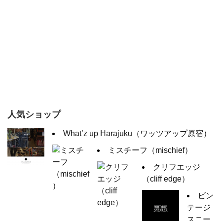
人気ショップ
What’z up Harajuku（ワッツアップ原宿）
ミスチーフ（mischief）
クリフエッジ
（cliff edge）
ビン
テージ
スニー