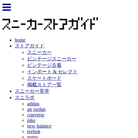
home
ストアガイド
スニーカー
ビンテージスニーカー
ビンテージ古着
インポート & セレクト
スケートボード
掲載ストア一覧
スニーカー見学
スニラボ
adidas
air jordan
converse
nike
new balance
reebok
puma