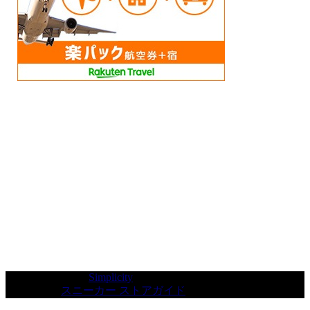
WordPress Theme
Simplicity
Copyright©
スニーカー ストアガイド
All Rights Reserved.