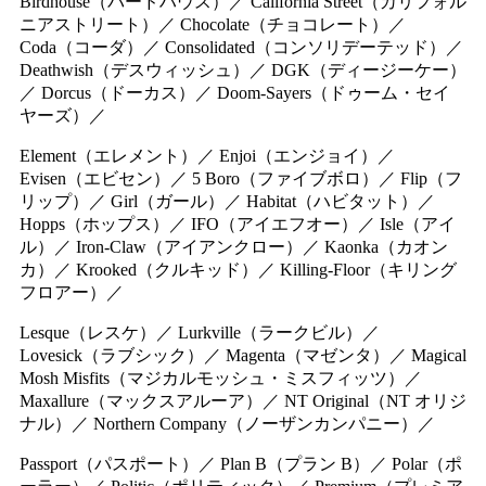
Birdhouse（バードハウス）／ California Street（カリフォル
ニアストリート）／ Chocolate（チョコレート）／
Coda（コーダ）／ Consolidated（コンソリデーテッド）／
Deathwish（デスウィッシュ）／ DGK（ディージーケー）
／ Dorcus（ドーカス）／ Doom-Sayers（ドゥーム・セイ
ヤーズ）／
Element（エレメント）／ Enjoi（エンジョイ）／
Evisen（エビセン）／ 5 Boro（ファイブボロ）／ Flip（フ
リップ）／ Girl（ガール）／ Habitat（ハビタット）／
Hopps（ホップス）／ IFO（アイエフオー）／ Isle（アイ
ル）／ Iron-Claw（アイアンクロー）／ Kaonka（カオン
カ）／ Krooked（クルキッド）／ Killing-Floor（キリング
フロアー）／
Lesque（レスケ）／ Lurkville（ラークビル）／
Lovesick（ラブシック）／ Magenta（マゼンタ）／ Magical
Mosh Misfits（マジカルモッシュ・ミスフィッツ）／
Maxallure（マックスアルーア）／ NT Original（NT オリジ
ナル）／ Northern Company（ノーザンカンパニー）／
Passport（パスポート）／ Plan B（プラン B）／ Polar（ポ