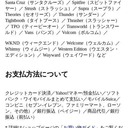
Santa Cruz（サンタクルーズ）／ Spitfire（スピットファイ
ヤー）／ Strush（ストラッシュ）／ Supra（スープラ）／
Theories（セオリーズ）／ Thunder（サンダー）／
Tightbooth（タイトブース）／ Thrasher（スラッシャー）
／ TPO（ティーピーオー）／ Transworld（トランスワー
ルド）／ Vans（バンズ）／ Volcom（ボルコム）／
WKND（ウィークエンド）／ Welcome（ウェルカム）／
Whimsy（ウィムジー）／ Western Edition（ウエスタン・
エディション）／ Wayward（ウェイワード）など
お支払方法について
クレジットカード決済／Yahoo!マネー/預金払い／ソフト
バンク・ワイモバイルまとめて支払い／モバイルSuica／
コンビニ（セブン-イレブン、ファミリーマート、ローソ
ン、その他）／銀行振込（ペイジー）／商品代引／銀行
振込（前払い）
* 詳細はショップページの「
お買い物ガイド
」をご覧くだ