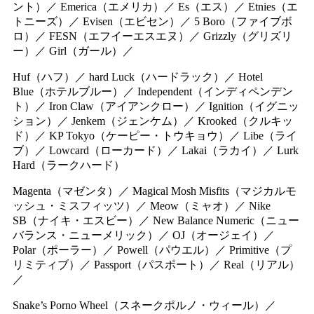
ント）／ Emerica（エメリカ）／ Es（エス）／ Etnies（エ
トニーズ）／ Evisen（エビセン）／ 5 Boro（ファイブボ
ロ）／ FESN（エフイーエスエヌ）／ Grizzly（グリズリ
ー）／ Girl（ガール）／
Huf（ハフ）／ hard Luck（ハードラック）／ Hotel
Blue（ホテルブルー）／ Independent（インディペンデン
ト）／ Iron Claw（アイアンクロー）／ Ignition（イグニッ
ション）／ Jenkem（ジェンケム）／ Krooked（クルキッ
ド）／ KP Tokyo（ケーピー・トウキョウ）／ Libe（ライ
ブ）／ Lowcard（ローカード）／ Lakai（ラカイ）／ Lurk
Hard（ラークハード）
Magenta（マゼンタ）／ Magical Mosh Misfits（マジカルモ
ッシュ・ミスフィッツ）／ Meow（ミャオ）／ Nike
SB（ナイキ・エスビー）／ New Balance Numeric（ニュー
バランス・ニューメリック）／ OJ（オージェイ）／
Polar（ポーラー）／ Powell（パウエル）／ Primitive（プ
リミティブ）／ Passport（パスポート）／ Real（リアル）
／
Snake’s Porno Wheel（スネークポルノ・ウィール）／