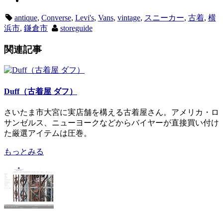
antique
,
Converse
,
Levi's
,
Vans
,
vintage
,
スニーカー
,
古着
,
横
浜市
,
鎌倉市
storeguide
関連記事
Duff（古着屋 ダフ）
さいたま市大宮に実店舗を構える古着屋さん。アメリカ・ロ
サンゼルス、ニューヨークなどからバイヤーが直接買い付け
た厳選アイテムは圧巻。
もっとみる