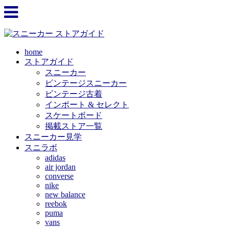
home
ストアガイド
スニーカー
ビンテージスニーカー
ビンテージ古着
インポート & セレクト
スケートボード
掲載ストア一覧
スニーカー見学
スニラボ
adidas
air jordan
converse
nike
new balance
reebok
puma
vans