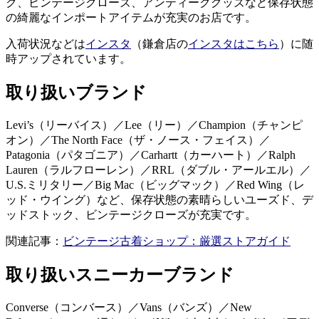
ク、ビンテージクローズ、アンティークグッズなど保存状態
の綺麗なインポートアイテムが充実のお店です。
入荷状況などは
インスタ
（鎌倉店の
インスタはこちら
）に随
時アップされています。
取り扱いブランド
Levi’s（リーバイス）／Lee（リー）／Champion（チャンピ
オン）／The North Face（ザ・ノース・フェイス）／
Patagonia（パタゴニア）／Carhartt（カーハート）／Ralph
Lauren（ラルフローレン）／RRL（ダブル・アールエル）／
U.S.ミリタリー／Big Mac（ビッグマック）／Red Wing（レ
ッド・ウイング）など、保存状態の素晴らしいユーズド、デ
ッドストック、ビンテージクローズが充実です。
関連記事：
ビンテージ古着ショップ：厳選ストアガイド
取り扱いスニーカーブランド
Converse（コンバース）／Vans（バンズ）／New